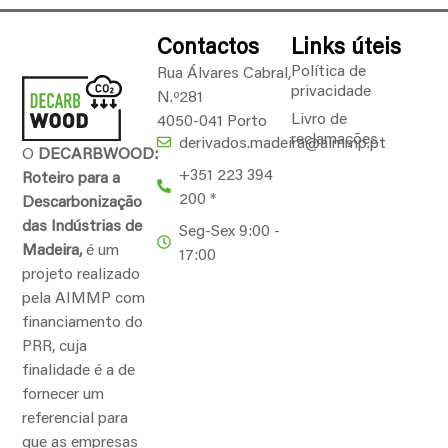
Contactos
Links úteis
Política de
Rua Álvares Cabral,
privacidade
N.º281
Livro de
4050-041 Porto
reclamações
derivados.madeira@aimmp.pt
O
DECARBWOOD:
+351 223 394
Roteiro para a
200 *
Descarbonização
das Indústrias de
Seg-Sex 9:00 -
Madeira,
é um
17:00
projeto realizado
pela AIMMP com
financiamento do
PRR, cuja
finalidade é a de
fornecer um
referencial para
que as empresas