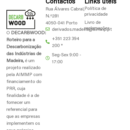
Contactos
Links úteis
Política de
Rua Álvares Cabral,
privacidade
N.º281
Livro de
4050-041 Porto
reclamações
derivados.madeira@aimmp.pt
O
DECARBWOOD:
+351 223 394
Roteiro para a
200 *
Descarbonização
das Indústrias de
Seg-Sex 9:00 -
Madeira,
é um
17:00
projeto realizado
pela AIMMP com
financiamento do
PRR, cuja
finalidade é a de
fornecer um
referencial para
que as empresas
implementem os
seus próprios