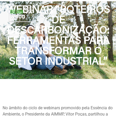
WEBINAR “ROTEIROS
DE
DESCARBONIZAÇÃO:
FERRAMENTAS PARA
TRANSFORMAR O
SETOR INDUSTRIAL”
No âmbito do ciclo de webinars promovido pela Essência do
Ambiente, o Presidente da AIMMP, Vítor Poças, partilhou a