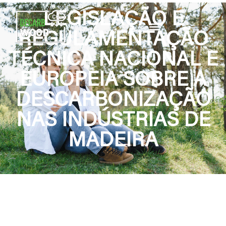
LEGISLAÇÃO E
REGULAMENTAÇÃO
TÉCNICA NACIONAL E
EUROPEIA SOBRE A
DESCARBONIZAÇÃO
NAS INDÚSTRIAS DE
MADEIRA