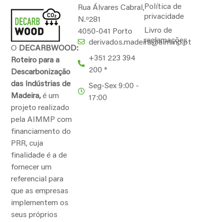
Política de
Rua Álvares Cabral,
privacidade
N.º281
Livro de
4050-041 Porto
reclamações
derivados.madeira@aimmp.pt
O
DECARBWOOD:
+351 223 394
Roteiro para a
200 *
Descarbonização
das Indústrias de
Seg-Sex 9:00 -
Madeira,
é um
17:00
projeto realizado
pela AIMMP com
financiamento do
PRR, cuja
finalidade é a de
fornecer um
referencial para
que as empresas
implementem os
seus próprios