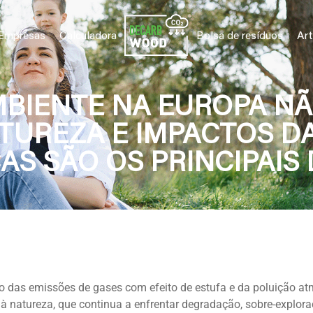
Empresas
Calculadora
Bolsa de resíduos
Art
BIENTE NA EUROPA NÃO
TUREZA E IMPACTOS D
AS SÃO OS PRINCIPAIS
ão das emissões de gases com efeito de estufa e da poluição at
 à natureza, que continua a enfrentar degradação, sobre-explora