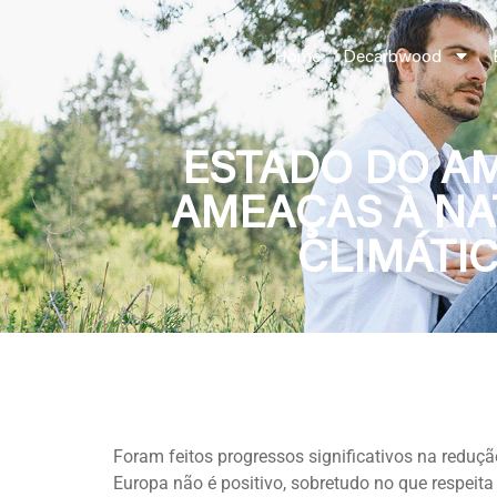
Home
Decarbwood
ESTADO DO AM
AMEAÇAS À NA
CLIMÁTIC
Foram feitos progressos significativos na reduç
Europa não é positivo, sobretudo no que respeita