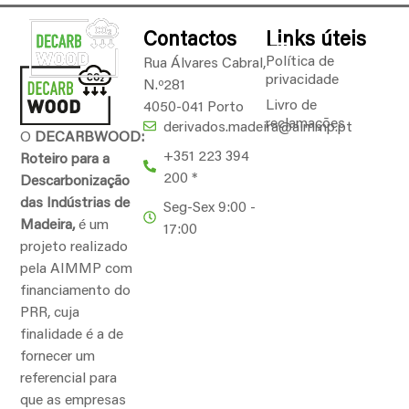
Contactos
Links úteis
Política de
Rua Álvares Cabral,
privacidade
N.º281
Livro de
4050-041 Porto
reclamações
derivados.madeira@aimmp.pt
O
DECARBWOOD:
+351 223 394
Roteiro para a
200 *
Descarbonização
das Indústrias de
Seg-Sex 9:00 -
Madeira,
é um
17:00
projeto realizado
pela AIMMP com
financiamento do
PRR, cuja
finalidade é a de
fornecer um
referencial para
que as empresas