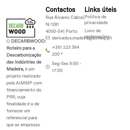
Contactos
Links úteis
Política de
Rua Álvares Cabral,
privacidade
N.º281
Livro de
4050-041 Porto
reclamações
derivados.madeira@aimmp.pt
O
DECARBWOOD:
+351 223 394
Roteiro para a
200 *
Descarbonização
das Indústrias de
Seg-Sex 9:00 -
Madeira,
é um
17:00
projeto realizado
pela AIMMP com
financiamento do
PRR, cuja
finalidade é a de
fornecer um
referencial para
que as empresas