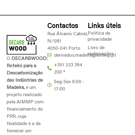
Contactos
Links úteis
Política de
Rua Álvares Cabral,
privacidade
N.º281
Livro de
4050-041 Porto
reclamações
derivados.madeira@aimmp.pt
O
DECARBWOOD:
+351 223 394
Roteiro para a
200 *
Descarbonização
das Indústrias de
Seg-Sex 9:00 -
Madeira,
é um
17:00
projeto realizado
pela AIMMP com
financiamento do
PRR, cuja
finalidade é a de
fornecer um