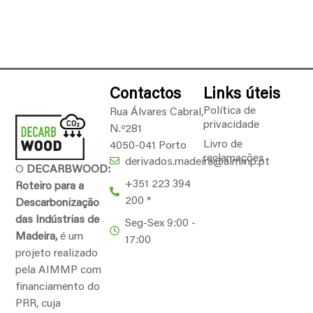
Contactos
Links úteis
Política de
Rua Álvares Cabral,
privacidade
N.º281
Livro de
4050-041 Porto
reclamações
derivados.madeira@aimmp.pt
O
DECARBWOOD:
+351 223 394
Roteiro para a
200 *
Descarbonização
das Indústrias de
Seg-Sex 9:00 -
Madeira,
é um
17:00
projeto realizado
pela AIMMP com
financiamento do
PRR, cuja